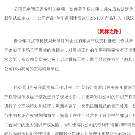
公司已申请国家专利30余项、软件著作权11项，并先后被认定为
新型试点企业”、“公司产品“单车道测速雷达/TBR-100”产品列入《武
【
贯标之路
】
自今年武汉市科技局开展针对企业的知识产权贯标推进工作以来
导参加了多场关于贯标的培训会，对贯标工作的作用和重要性有了清
常必要，所以领导层决定马上启动贯标工作，而且经过多方的了解和
公司作为我司的贯标辅导单位。
自公司
3月份开展贯标工作以来，红宝石公司派出具有多年贯标
产权管理体系运行情况进行了现场诊断，并重新对我公司的知识产权
进行了全面的策划和梳理，重新构建了一套系统而规范的管理体系。
节中的知识产权规划和布局，完善了在生产经营各个环节中的知识产
工合同中的重大知识产权风险，同时使得我公司的专利申请量和申请质
织的内部审核和管理评审，证明我公司建立的管理体系是行之有效的，