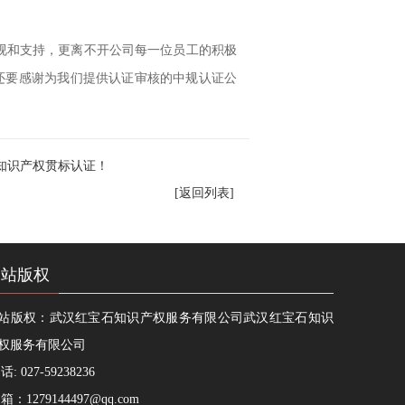
视和支持，更离不开公司每一位员工的积极
还要感谢为我们提供认证审核的中规认证公
知识产权贯标认证！
[返回列表]
网站版权
站版权：武汉红宝石知识产权服务有限公司武汉红宝石知识
权服务有限公司
话: 027-59238236
 箱：
1279144497@qq.com